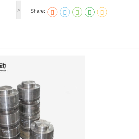
>
Share: