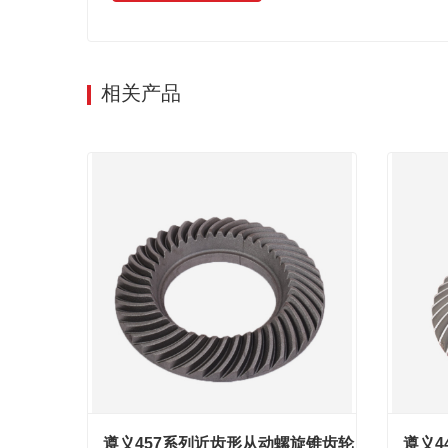
相关产品
遵义457系列近齿形从动螺旋锥齿轮
遵义4