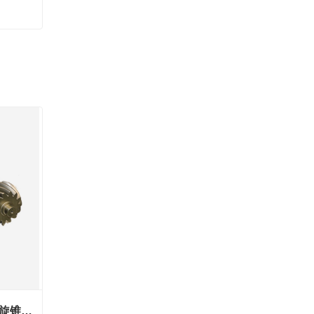
遵义445系列1543主从动螺旋锥齿轮