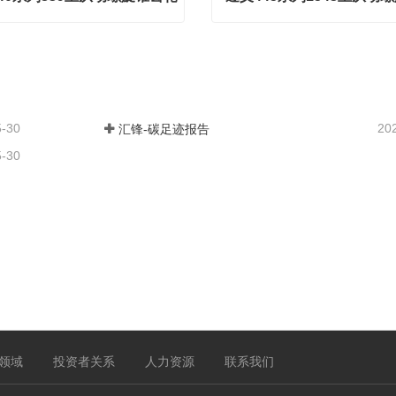
遵义440系列839主从动螺旋锥齿轮
act Now
Contact Now
5-30
20
汇锋-碳足迹报告
5-30
领域
投资者关系
人力资源
联系我们