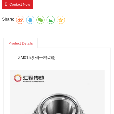
Contact Now
Share:
Product Details
ZM015系列一档齿轮