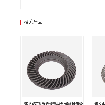
相关产品
遵义457系列近齿形从动螺旋锥齿轮
遵义4