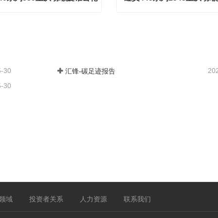
遵义440系列839主从动螺旋锥齿轮
act Now
Contact Now
5-30
20
汇锋-碳足迹报告
5-30
领域
投资者关系
人力资源
联系我们