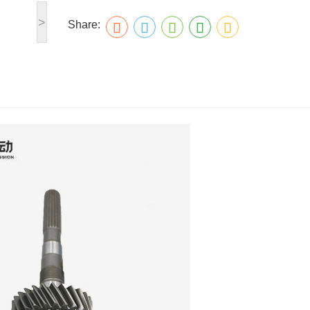
>
Share: