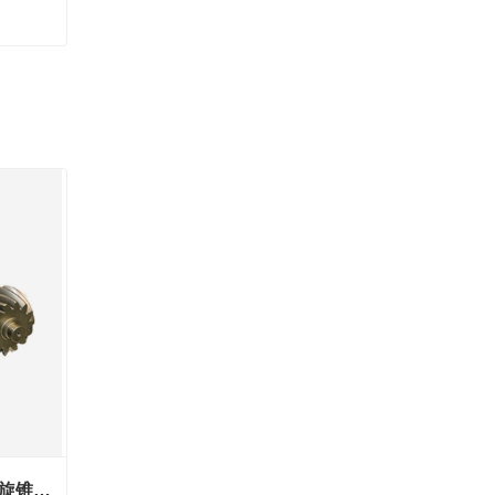
遵义445系列1543主从动螺旋锥齿轮