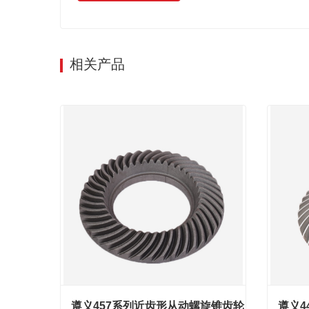
相关产品
遵义457系列近齿形从动螺旋锥齿轮
遵义4