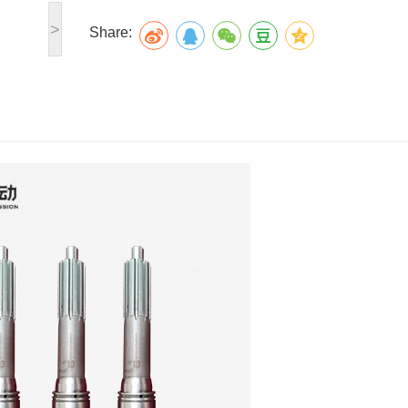
>
Share: