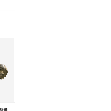
遵义445系列1543主从动螺旋锥齿轮