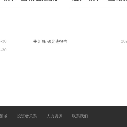
遵义440系列839主从动螺旋锥齿轮
act Now
Contact Now
5-30
20
汇锋-碳足迹报告
5-30
领域
投资者关系
人力资源
联系我们