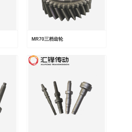
MR70三档齿轮
MR70三档齿轮
Contact Now