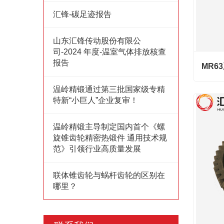
汇锋-碳足迹报告
山东汇锋传动股份有限公
司-2024 年度-温室气体排放核查
报告
MR6
温岭精锻通过第三批国家级专精
MR6
特新“小巨人”企业复审！
Cont
温岭精锻主导制定国内首个《螺
旋锥齿轮精密热锻件 通用技术规
范》引领行业高质量发展
联体锥齿轮与蜗杆齿轮的区别在
哪里？