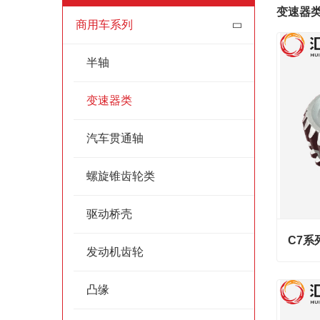
变速器
商用车系列
半轴
变速器类
汽车贯通轴
螺旋锥齿轮类
驱动桥壳
C7系
发动机齿轮
C7系
凸缘
Cont