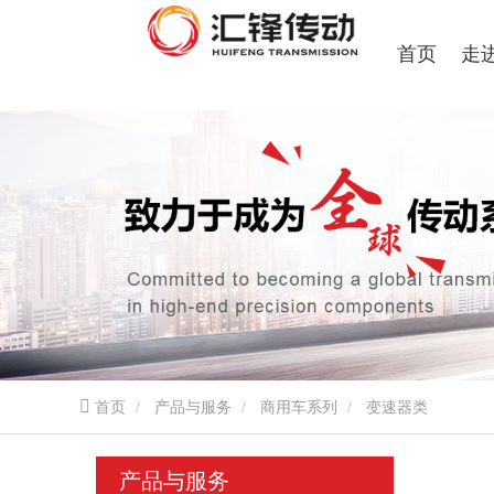
首页
走
首页
产品与服务
商用车系列
变速器类
产品与服务