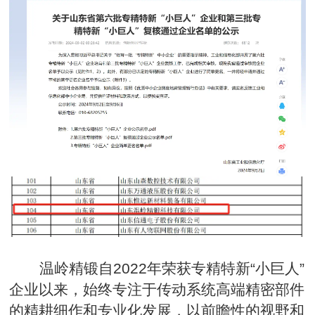
温
岭
精锻
自
2022
年
荣获
专精
特新
“
小巨人
”
企业
以来，
始终专注于传动
系统高端精密部件
的精耕细作和专业化发展，以前瞻性的视野和