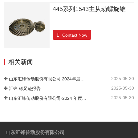
445系列1543主从动螺旋锥齿轮
Contact Now
相关新闻
2025-05-30
山东汇锋传动股份有限公司 2024年度社会责任报告
2025-05-30
汇锋-碳足迹报告
2025-05-30
山东汇锋传动股份有限公司-2024 年度-温室气体排放核查报告
山东汇锋传动股份有限公司