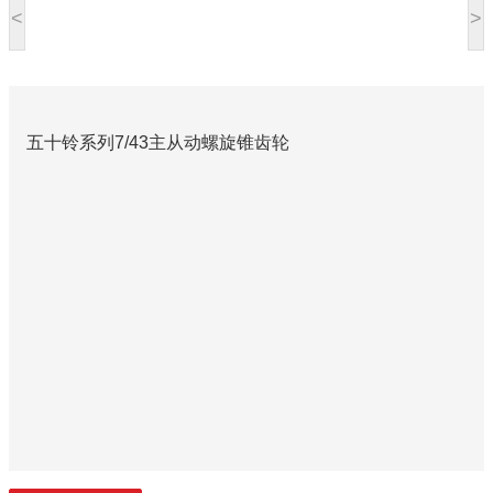
<
>
五十铃系列7/43主从动螺旋锥齿轮