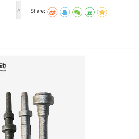
>
Share: