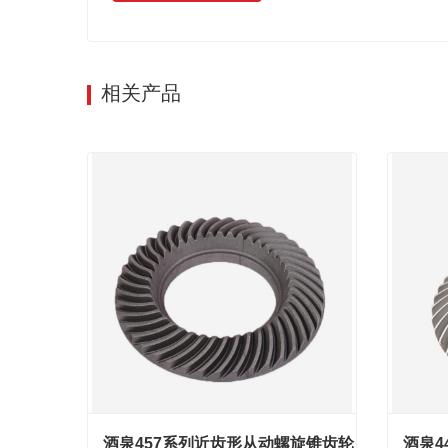
相关产品
酒泉457系列近齿形从动螺旋锥齿轮
酒泉4