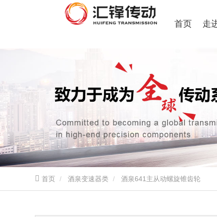
首页
走
首页
酒泉变速器类
酒泉641主从动螺旋锥齿轮