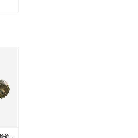
酒泉445系列1543主从动螺旋锥齿轮