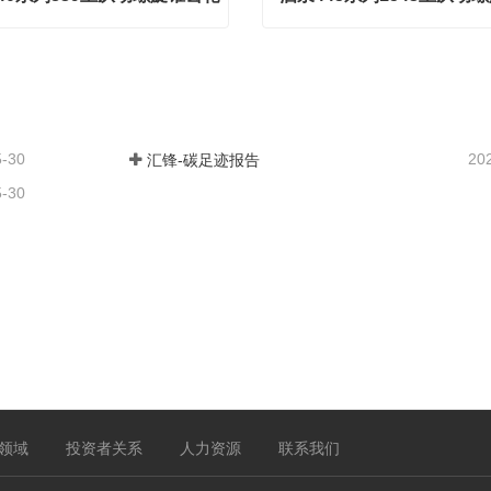
酒泉440系列839主从动螺旋锥齿轮
act Now
Contact Now
5-30
20
汇锋-碳足迹报告
5-30
领域
投资者关系
人力资源
联系我们