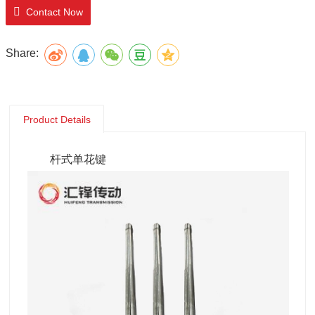
Contact Now
Share:
Product Details
杆式单花键