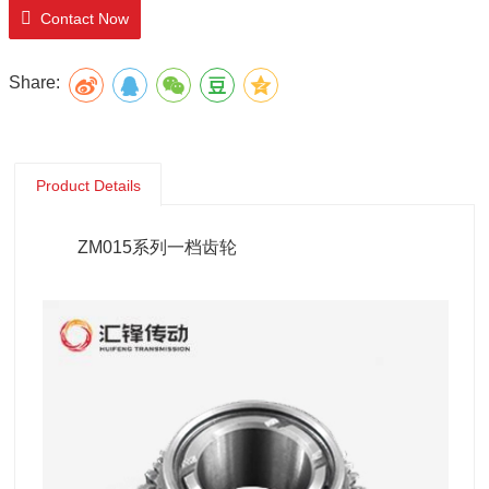
Contact Now
Share:
Product Details
ZM015系列一档齿轮